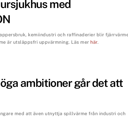
jursjukhus med
.ON
appersbruk, kemiindustri och raffinaderier blir fjärrvärm
me är utsläppsfri uppvärmning.
Läs mer
här
.
ga ambitioner går det att
are med att även utnyttja spillvärme från industri och