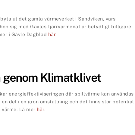
t byta ut det gamla värmeverket i Sandviken, vars
ihop sig med Gävles fjärrvärmenät är betydligt billigare.
mer i Gävle Dagblad
här
.
ra genom Klimatklivet
kar energieffektiviseringen där spillvärme kan användas
r en del i en grön omställning och det finns stor potential
v värme.
Lä mer
här
.