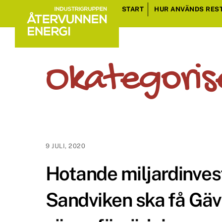
Skip
START
HUR ANVÄNDS RES
to
content
Okategoris
9 JULI, 2020
Hotande miljardinves
Sandviken ska få Gäv