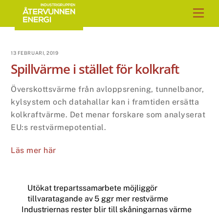
Skip
Men
to
content
13 FEBRUARI, 2019
Spillvärme i stället för kolkraft
Överskottsvärme från avloppsrening, tunnelbanor,
kylsystem och datahallar kan i framtiden ersätta
kolkraftvärme. Det menar forskare som analyserat
EU:s restvärmepotential.
Läs mer här
Utökat trepartssamarbete möjliggör
tillvaratagande av 5 ggr mer restvärme
Industriernas rester blir till skåningarnas värme