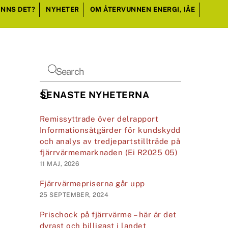
INNS DET?
NYHETER
OM ÅTERVUNNEN ENERGI, IÅE
SENASTE NYHETERNA
Remissyttrade över delrapport
Informationsåtgärder för kundskydd
och analys av tredjepartstillträde på
fjärrvärmemarknaden (Ei R2025 05)
11 MAJ, 2026
Fjärrvärmepriserna går upp
25 SEPTEMBER, 2024
Prischock på fjärrvärme – här är det
dyrast och billigast i landet