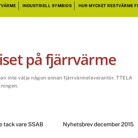
TVÄRME
INDUSTRIELL SYMBIOS
HUR MYCKET RESTVÄRME F
iset på fjärrvärme
kan inte välja någon annan fjärrvärmeleverantör. TTELA
kningen.
me tack vare SSAB
Nyhetsbrev december 2015