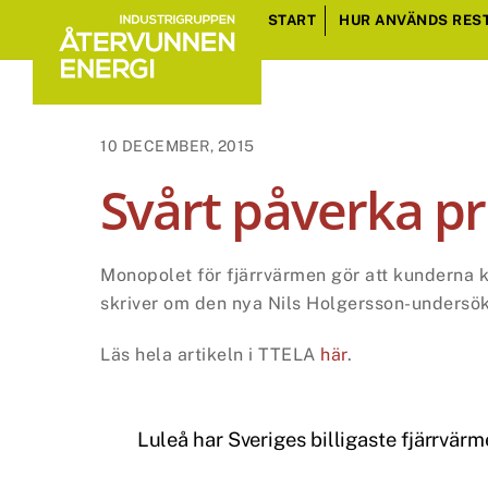
Skip
START
HUR ANVÄNDS RES
to
content
10 DECEMBER, 2015
Svårt påverka pr
Monopolet för fjärrvärmen gör att kunderna 
skriver om den nya Nils Holgersson-undersö
Läs hela artikeln i TTELA
här
.
Luleå har Sveriges billigaste fjärrvär